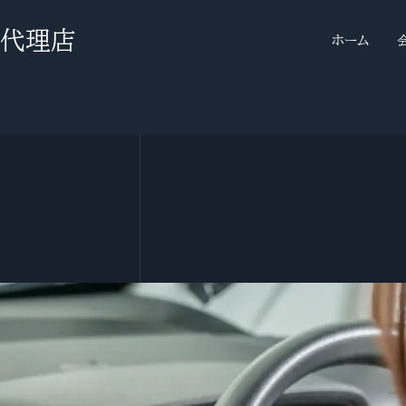
規代理店
ホーム