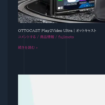
ル
を
販
売
開
始。-
OTTOCAST Play2Video Ultra｜オットキャスト
PRTimes
コメントする
/
商品情報
/
fujimoto
で
配
OTTOCAST
続きを読む »
信
Play2Video
Ultra
｜
オ
ッ
ト
キ
ャ
ス
ト