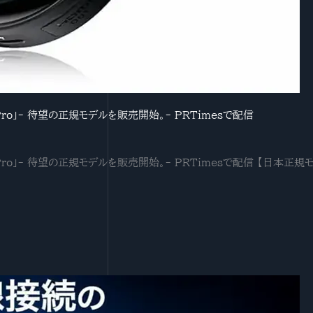
ro」- 待望の正規モデルを販売開始。- PRTimesで配信
o」- 待望の正規モデルを販売開始。- PRTimesで配信 【日本正規モデ