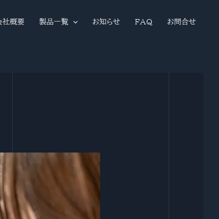
会社概要
製品一覧
お知らせ
FAQ
お問合せ