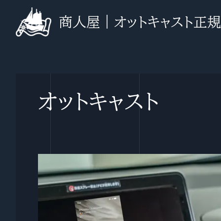
内
容
商人屋｜オットキャスト正
を
ス
キ
ッ
プ
オットキャスト