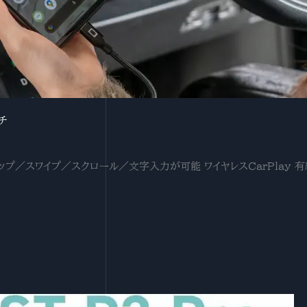
ッチ
／スワイプ／スクロール／文字入力が可能 ワイヤレスCarPlay 有線接続の