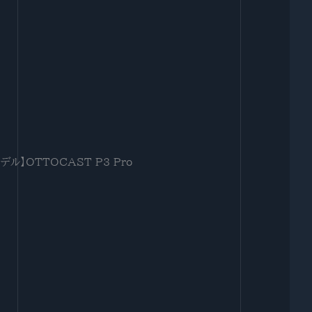
ル】OTTOCAST P3 Pro