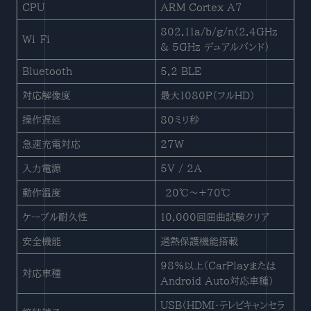
CPU
ARM Cortex A7
802.11a/b/g/n（2.4GHz
Wi-Fi
& 5GHz デュアルバンド）
Bluetooth
5.2 BLE
対応解像度
最大1080P（フルHD）
操作遅延
80ミリ秒
急速充電対応
27W
入力電源
5V / 2A
動作温度
-20℃〜+70℃
ケーブル耐久性
10,000回屈曲試験クリア
安全機能
過熱保護機能搭載
98%以上（CarPlayまたは
対応車種
Android Auto対応車種）
USB（HDMI・テレビキャンセラ