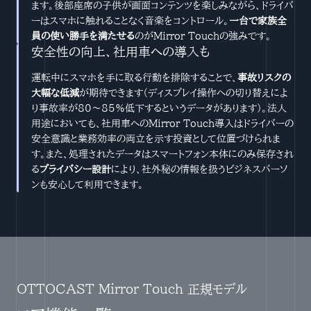
ます。後部座席の子供が画面コンテンツを楽しみながら、ドライバ
ーはスマホに触れることなく音楽をコントロール。
一台で家族全
員の使い勝手を満たせる
のがMirror Touchの強みです。
安全性の向上、社用車への導入も
運転中にスマホを手に取る行動を排除することで、
事故リスクの
大幅な低減
が期待できます（ディスプレイ操作への切り替えによ
り事故率が80〜85%低下するというデータがあります）。法人
用途においても、社用車へのMirror Touch導入はドライバーの
安全意識と業務効率の両立を示す投資として位置づけられま
す。また、処理されたデータはスマートフォン本体にのみ保存され
る
プライバシー設計
により、社外秘の情報を扱うビジネスパーソ
ンも安心して利用できます。
OTTOCAST Mirror Touch 正規モデル