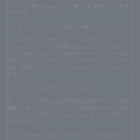
はエンジン始動（ACC電源ON）と同時に自動接続されます。毎朝の
接続作業は一切不要です。
Q6. 走行中でも使えますか？安全上の問題はありませんか？
A.
Mirror Touchは車載ディスプレイを操作インターフェースとし
て利用するため、スマホを手に取る必要がなくなります。視線をダッ
シュボード前方に保ちながら大画面で操作できる点は、スマホを直
接操作するよりも安全です。ただし、走行中の操作については各国の
道路交通法規をご遵守ください。停車中または助手席からの操作を
推奨します。
Q7. スマホを充電しながら同時に使えますか？
A.
はい。Mirror Touchは
27W急速充電対応のパススルー充電
機能
を内蔵しています。ミラーリングやCarPlayを使用中も、接続さ
れたスマホを高速充電し続けられます。長距離ドライブでの電池切
れの心配を解消します。
Q8. 個人情報や位置情報などのデータはアダプターに記録されま