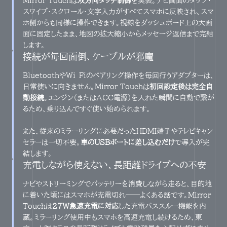
Mirror Touchは
双方向タッチ制御
を実装。ナビ画面のタップ・
スワイプ・スクロール・文字入力がすべてスマホに反映され、スマ
ホ側からも同様に操作できます。視線をダッシュボード上の大画
面に固定したまま、地図の拡大縮小からメッセージ返信まで完結
します。
接続が毎回面倒、ケーブルが邪魔
BluetoothやWi-Fiのペアリング操作を毎回行うアダプターは、
日常使いに向きません。Mirror Touchは
初回設定後は完全自
動接続
。エンジン（またはACC電源）を入れた瞬間に自動で繋が
るため、乗り込んですぐ使い始められます。
また、従来のミラーリングに必要だったHDMI端子やテレビキャン
セラーは一切不要。
車のUSBポートに差し込むだけ
で導入が完
結します。
充電しながら使えない、長距離ドライブへの不安
ナビやストリーミングでバッテリーを消費しながら走ると、目的地
に着いた頃にはスマホが充電切れ——よくある話です。Mirror
Touchは
27W急速充電に対応
した充電パススルー機能を内
蔵。ミラーリング使用中もスマホを高速充電し続けるため、東