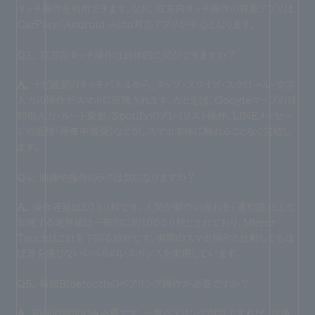
タッチ操作を利用できます。なお、双方向タッチ操作の対象アプリは
CarPlay/Android Auto対応アプリが中心となります。
Q3. 双方向タッチ操作は具体的に何ができますか？
A.
ナビ画面のタッチパネルから、タップ・スワイプ・スクロール・文字
入力の操作がスマホに反映されます。たとえば、Googleマップの目
的地入力・ルート変更、Spotifyのプレイリスト操作、LINEメッセー
ジの返信（停車中推奨）などが、スマホ本体に触れることなく完結し
ます。
Q4. 映像や操作のラグは気になりますか？
A.
操作遅延は80ミリ秒です。人間が動作の遅れを「違和感」として
知覚する境界値は一般的に約100ミリ秒とされており、Mirror
Touchはこれを下回る設計です。実際のスマホ操作と比較してもほ
ぼ差を感じないレベルのレスポンスを実現しています。
Q5. 毎回Bluetoothのペアリング操作が必要ですか？
A.
初回の設定のみ必要です。一度ペアリングが完了すれば、以後