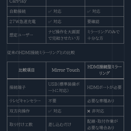
CarPlay
自動接続
✅ 対応
✅ 対応
27W急速充電
✅ 対応
要確認
ナビ操作を大画面
ミラーリングのみで
想定ユーザー
で完結させたい方
十分な方
従来のHDMI接続ミラーリングとの比較
HDMI接続型ミラー
比較項目
Mirror Touch
リング
USB（標準装備ポ
接続端子
HDMIポートが必要
ートに対応）
テレビキャンセラー
不要
必要な車種あり
双方向操作
✅ 対応
❌ 非対応
配線・取付作業が
取り付け工数
差し込むだけ
必要な場合あり