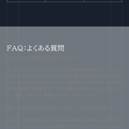
FAQ：よくある質問
Q1. どのような車種に対応していますか？
A.
CarPlayまたはAndroid Autoを標準装備またはオプション
装備した車種であれば、98%以上の車種に対応します。純正ナビに
CarPlay/Android Autoポートが搭載されている場合、基本的に
追加の配線工事は不要です。対応車種の詳細はメーカー公式ページ
でご確認いただくか、車種名をお問い合わせください。
Q2. iPhoneとAndroidスマートフォン、どちらでも使えますか？
A.
はい、両OS対応です。iPhoneはCarPlay経由、Androidスマ
ートフォンはAndroid Auto経由でそれぞれミラーリングと双方向