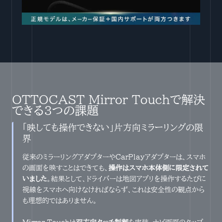
OTTOCAST Mirror Touchで解決
できる3つの課題
「映しても操作できない」片方向ミラーリングの限
界
従来のミラーリングアダプターやCarPlayアダプターは、スマホ
の画面を映すことはできても、
操作はスマホ本体側に限定されて
いました
。結果として、ドライバーは地図アプリを操作するたびに
視線をスマホへ向けなければならず、これは安全性の観点から
も理想的ではありません。