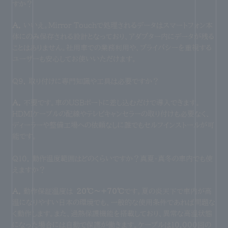
すか？
A.
いいえ。Mirror Touchで処理されるデータはスマートフォン本
体にのみ保存される設計となっており、アダプター内にデータが残る
ことはありません。社用車での業務利用や、プライバシーを重視する
ユーザーも安心してお使いいただけます。
Q9. 取り付けに専門知識や工具は必要ですか？
A.
不要です。車のUSBポートに差し込むだけで導入できます。
HDMIケーブルの配線やテレビキャンセラーの取り付けも必要なく、
ディーラーや整備工場への依頼なしに誰でもセルフインストールが可
能です。
Q10. 動作温度範囲はどのくらいですか？真夏・真冬の車内でも使
えますか？
A.
動作保証温度は
-20℃〜+70℃
です。夏の炎天下で車内が高
温になりやすい日本の環境でも、一般的な使用条件であれば問題な
く動作します。また、過熱保護機能を搭載しており、異常な高温状態
になった場合には自動で保護が働きます。ケーブルは10,000回の