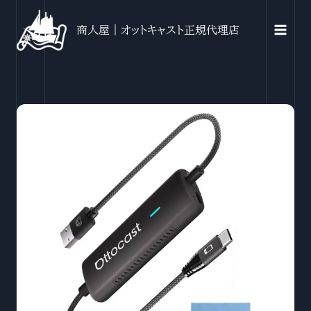
内
容
商人屋｜オットキャスト正規代理店
を
ス
キ
ッ
プ