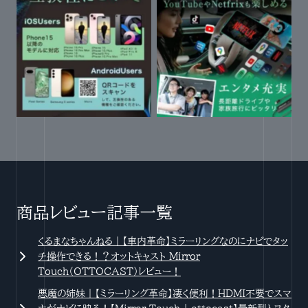
iPhone15以降のモデル、
全アプリ対応。制限ゼロのテザ
Androidにも
リング
商品レビュー記事一覧
くるまなちゃんねる｜【車内革命】ミラーリングなのにナビでタッ
チ操作できる！？オットキャスト Mirror
Touch（OTTOCAST）レビュー！
悪魔の姉妹｜【ミラーリング革命】凄く便利！HDMI不要でスマ