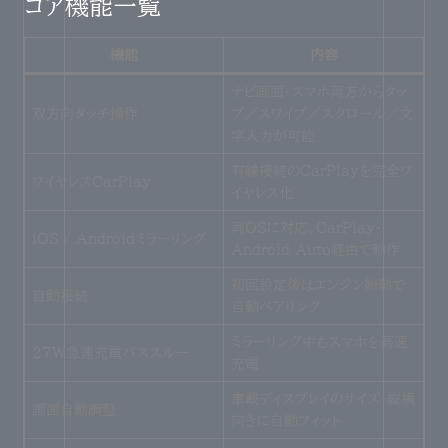
コア機能一覧
機能
内容
ナビ画面・スマホ両方からタッ
双方向タッチ操作
プ／スワイプ／スクロール／文
字入力が可能
有線接続のCarPlayを完全ワ
ワイヤレスCarPlay
イヤレス化
両OSに対応。CarPlay・
iOS / Androidミラーリング
Android Auto経由で動作
初回設定後はエンジン始動で
自動接続
自動ペアリング
ミラーリング中もスマホを高速
27W急速充電パススルー
充電
車載ディスプレイのサイズ・縦横
画面自動調整
向きに自動フィット