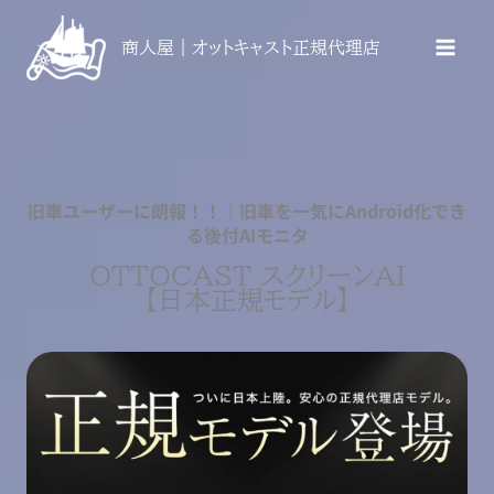
内
容
商人屋｜オットキャスト正規代理店
を
ス
キ
ッ
プ
旧車ユーザーに朗報！！｜旧車を一気にAndroid化でき
る後付AIモニタ
OTTOCAST スクリーンAI
【日本正規モデル】